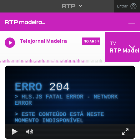
Entrar
Telejornal Madeira
NO AR
TV
RTP Madei
ERRO
204
HLS.JS FATAL ERROR - NETWORK
ERROR
ESTE CONTEÚDO ESTÁ NESTE
MOMENTO INDISPONÍVEL