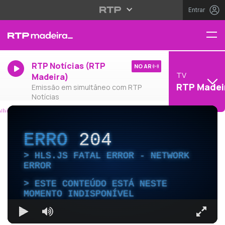
Entrar
RTP Notícias (RTP
NO AR
TV
Madeira)
RTP Madei
Emissão em simultâneo com RTP
Notícias
ERRO
204
HLS.JS FATAL ERROR - NETWORK
ERROR
ESTE CONTEÚDO ESTÁ NESTE
MOMENTO INDISPONÍVEL