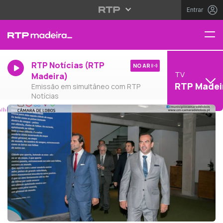
Entrar
RTP Notícias (RTP
NO AR
TV
Madeira)
RTP Madei
Emissão em simultâneo com RTP
Notícias