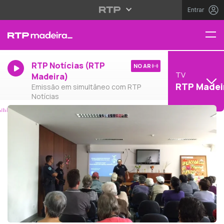
Entrar
RTP Notícias (RTP
NO AR
TV
Madeira)
RTP Madei
Emissão em simultâneo com RTP
Notícias