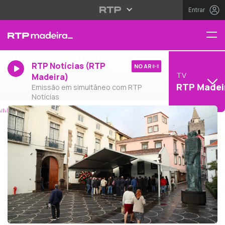
Entrar
RTP Notícias (RTP
NO AR
TV
Madeira)
RTP Madei
Emissão em simultâneo com RTP
Notícias