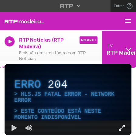
Entrar
RTP Notícias (RTP
NO AR
TV
Madeira)
RTP Madei
Emissão em simultâneo com RTP
Notícias
ERRO
204
HLS.JS FATAL ERROR - NETWORK
ERROR
ESTE CONTEÚDO ESTÁ NESTE
MOMENTO INDISPONÍVEL