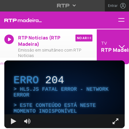
Entrar
RTP Notícias (RTP
NO AR
TV
Madeira)
RTP Madei
Emissão em simultâneo com RTP
Notícias
ERRO
204
HLS.JS FATAL ERROR - NETWORK
ERROR
ESTE CONTEÚDO ESTÁ NESTE
MOMENTO INDISPONÍVEL