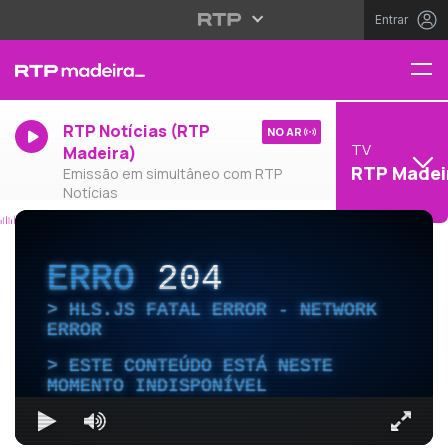
Entrar
RTP Notícias (RTP
NO AR
TV
Madeira)
RTP Madei
Emissão em simultâneo com RTP
Notícias
ERRO
204
HLS.JS FATAL ERROR - NETWORK
ERROR
ESTE CONTEÚDO ESTÁ NESTE
MOMENTO INDISPONÍVEL