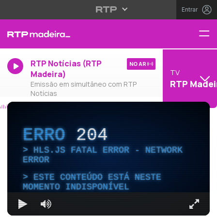
Entrar
RTP Notícias (RTP
NO AR
TV
Madeira)
RTP Madei
Emissão em simultâneo com RTP
Notícias
ERRO
204
HLS.JS FATAL ERROR - NETWORK
ERROR
ESTE CONTEÚDO ESTÁ NESTE
MOMENTO INDISPONÍVEL