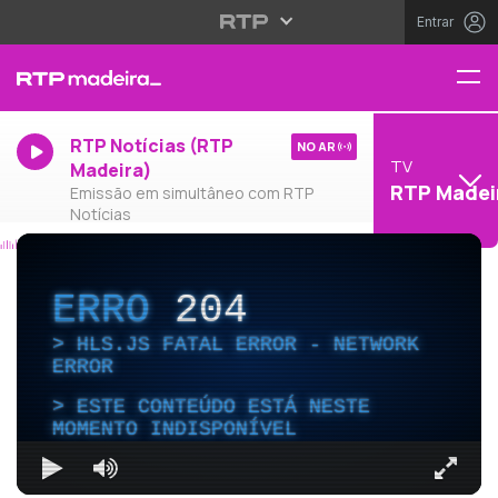
Entrar
RTP Notícias (RTP
NO AR
TV
Madeira)
RTP Madei
Emissão em simultâneo com RTP
Notícias
ERRO
204
HLS.JS FATAL ERROR - NETWORK
ERROR
ESTE CONTEÚDO ESTÁ NESTE
MOMENTO INDISPONÍVEL