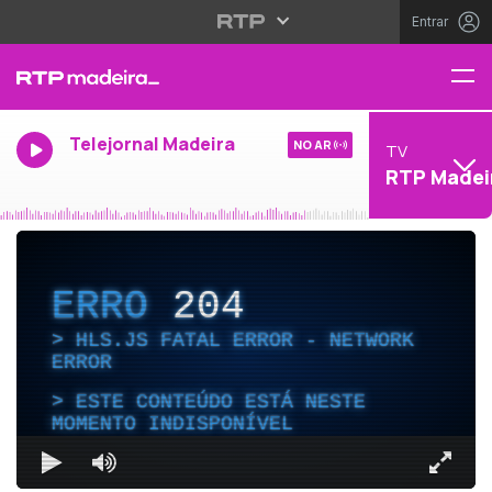
Entrar
Telejornal Madeira
NO AR
TV
RTP Madei
ERRO
204
HLS.JS FATAL ERROR - NETWORK
ERROR
ESTE CONTEÚDO ESTÁ NESTE
MOMENTO INDISPONÍVEL