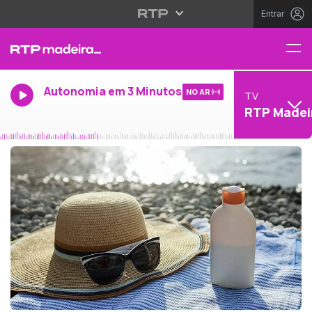
Entrar
Autonomia em 3 Minutos
NO AR
TV
RTP Madei