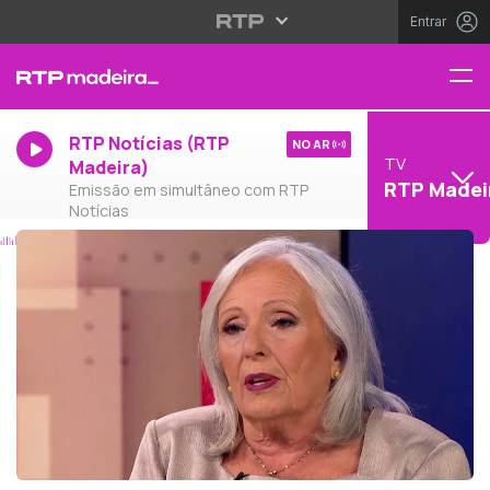
Entrar
RTP Notícias (RTP
NO AR
TV
Madeira)
RTP Madei
Emissão em simultâneo com RTP
Notícias