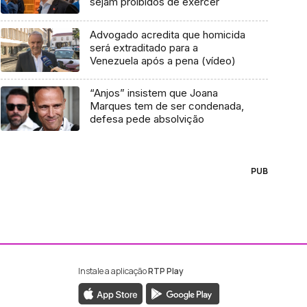
sejam proibidos de exercer
Advogado acredita que homicida
será extraditado para a
Venezuela após a pena (vídeo)
“Anjos” insistem que Joana
Marques tem de ser condenada,
defesa pede absolvição
PUB
Instale a aplicação
RTP Play
ebook da RTP Madeira
nstagram da RTP Madeira