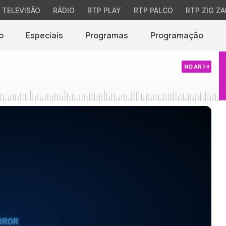
TELEVISÃO
RÁDIO
RTP PLAY
RTP PALCO
RTP ZIG ZA
o
Especiais
Programas
Programação
NO AR
RROR