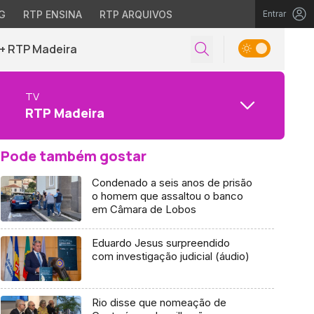
G
RTP ENSINA
RTP ARQUIVOS
Entrar
+ RTP Madeira
TV
RTP Madeira
Pode também gostar
Condenado a seis anos de prisão
o homem que assaltou o banco
em Câmara de Lobos
Eduardo Jesus surpreendido
com investigação judicial (áudio)
Rio disse que nomeação de