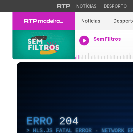
NOTÍCIAS
DESPORTO
Notícias
Desport
Sem Filtros
ERRO
204
HLS.JS FATAL ERROR - NETWORK E