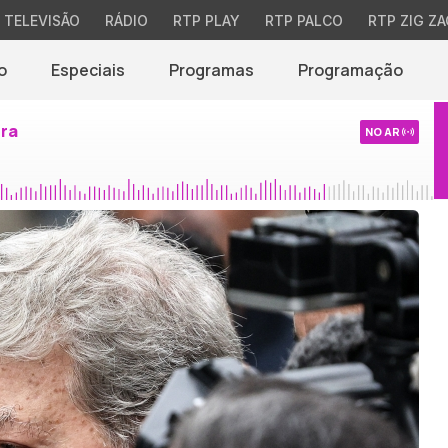
TELEVISÃO
RÁDIO
RTP PLAY
RTP PALCO
RTP ZIG ZA
o
Especiais
Programas
Programação
ira
NO AR