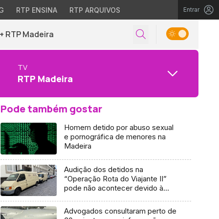
G
RTP ENSINA
RTP ARQUIVOS
Entrar
+ RTP Madeira
TV
RTP Madeira
Pode também gostar
Homem detido por abuso sexual
e pornográfica de menores na
Madeira
Audição dos detidos na
“Operação Rota do Viajante II”
pode não acontecer devido à
greve (áudio)
Advogados consultaram perto de