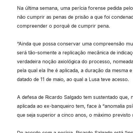
Na última semana, uma perícia forense pedida pelo
não cumprir as penas de prisão a que foi condena
compreender o porquê de cumprir pena.
“Ainda que possa conservar uma compreensão muito 
será tão-somente a replicação mecânica de indicaçõ
verdadeira noção axiológica do processo, nomeada
pela qual ela lhe é aplicada, a duração da mesma e
datado de 11 de maio, ao qual a Lusa teve acesso.
A defesa de Ricardo Salgado tem sustentado que, n
aplicada ao ex-banqueiro tem, face à “anomalia ps
que seja superior a cinco anos, o máximo previsto na
De acordo com a perícia, Ricardo Salgado está “in