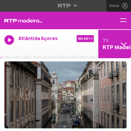
Entrar
Atlântida Açores
NO AR
TV
RTP Madei