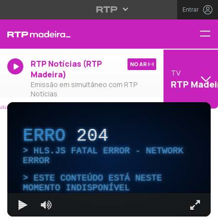
Entrar
RTP Notícias (RTP
NO AR
TV
Madeira)
RTP Madei
Emissão em simultâneo com RTP
Notícias
ERRO
204
HLS.JS FATAL ERROR - NETWORK
ERROR
ESTE CONTEÚDO ESTÁ NESTE
MOMENTO INDISPONÍVEL