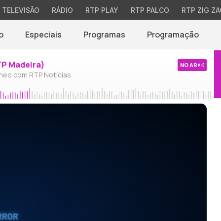
TELEVISÃO
RÁDIO
RTP PLAY
RTP PALCO
RTP ZIG ZA
o
Especiais
Programas
Programação
TP Madeira)
NO AR
neo com RTP Notícias
RROR