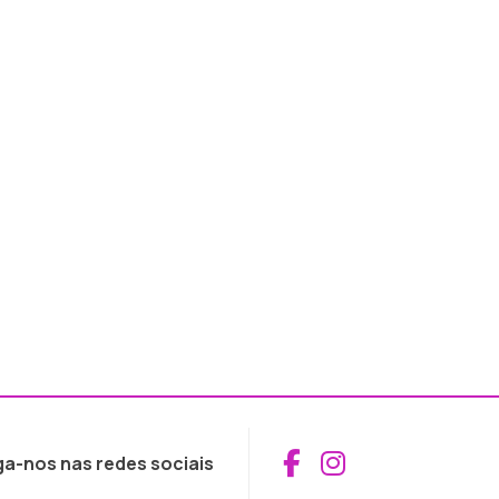
Aceder ao Fac
Aceder ao I
ga-nos nas redes sociais