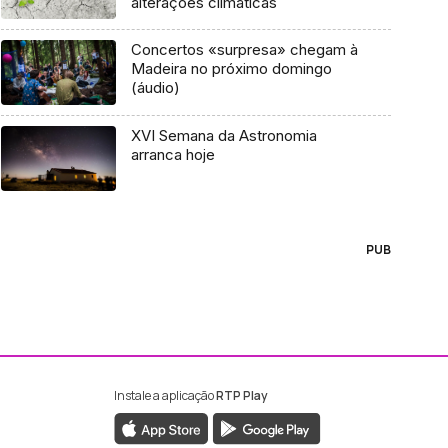
alterações climáticas
Concertos «surpresa» chegam à
Madeira no próximo domingo
(áudio)
XVI Semana da Astronomia
arranca hoje
PUB
Instale a aplicação
RTP Play
ebook da RTP Madeira
nstagram da RTP Madeira