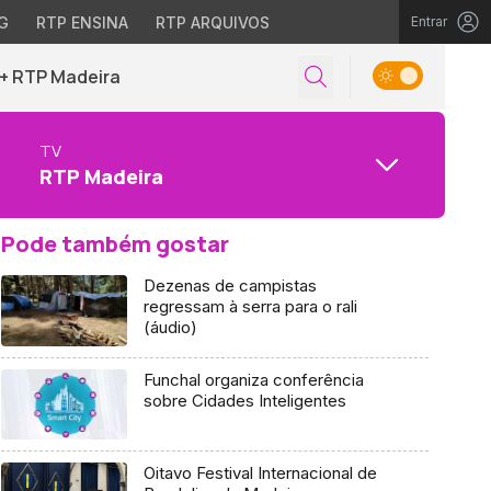
G
RTP ENSINA
RTP ARQUIVOS
Entrar
+ RTP Madeira
TV
RTP Madeira
Pode também gostar
Dezenas de campistas
regressam à serra para o rali
(áudio)
Funchal organiza conferência
sobre Cidades Inteligentes
Oitavo Festival Internacional de