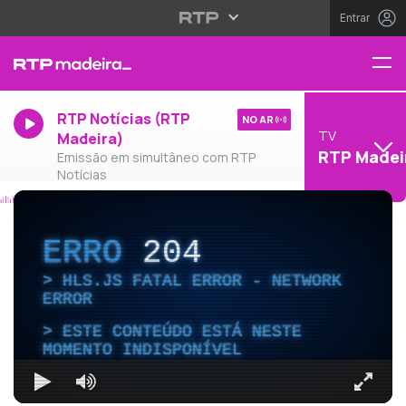
Entrar
RTP Notícias (RTP
NO AR
TV
Madeira)
RTP Madei
Emissão em simultâneo com RTP
Notícias
ERRO
204
HLS.JS FATAL ERROR - NETWORK
ERROR
ESTE CONTEÚDO ESTÁ NESTE
MOMENTO INDISPONÍVEL