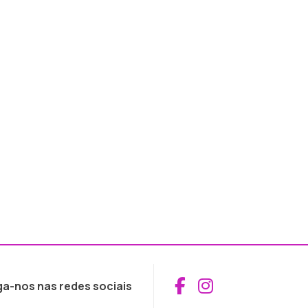
Aceder ao Fac
Aceder ao I
ga-nos nas redes sociais