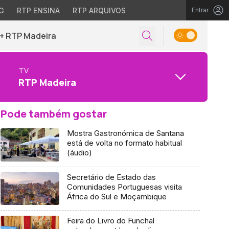
G
RTP ENSINA
RTP ARQUIVOS
Entrar
+ RTP Madeira
TV
RTP Madeira
Pode também gostar
Mostra Gastronómica de Santana
está de volta no formato habitual
(áudio)
Secretário de Estado das
Comunidades Portuguesas visita
África do Sul e Moçambique
Feira do Livro do Funchal