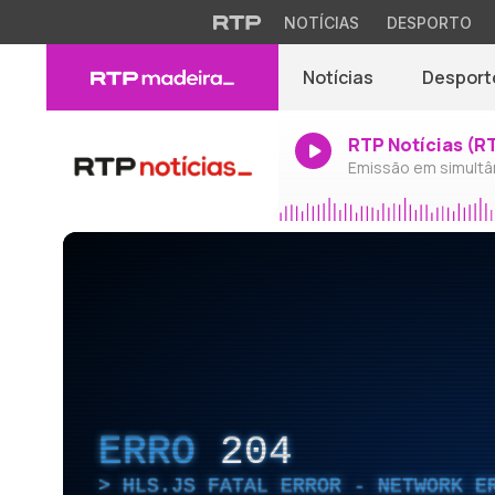
NOTÍCIAS
DESPORTO
Notícias
Desport
RTP Notícias (R
Emissão em simultâ
ERRO
204
HLS.JS FATAL ERROR - NETWORK E