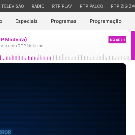
TELEVISÃO
RÁDIO
RTP PLAY
RTP PALCO
RTP ZIG ZA
o
Especiais
Programas
Programação
TP Madeira)
NO AR
neo com RTP Notícias
RROR