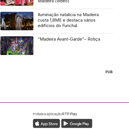
Madeira (vídeo)
Iluminação natalícia na Madeira
custa 1,8ME e destaca vários
edifícios do Funchal
“Madeira Avant-Garde”– Rotiça
PUB
Instale a aplicação
RTP Play
ebook da RTP Madeira
nstagram da RTP Madeira