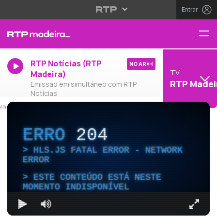
Entrar
RTP Notícias (RTP
NO AR
TV
Madeira)
RTP Madei
Emissão em simultâneo com RTP
Notícias
ERRO
204
HLS.JS FATAL ERROR - NETWORK
ERROR
ESTE CONTEÚDO ESTÁ NESTE
MOMENTO INDISPONÍVEL