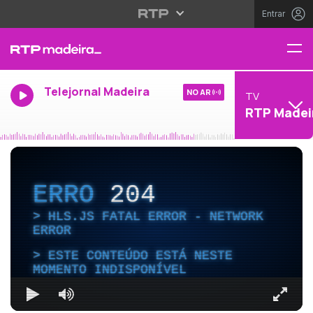
Entrar
Telejornal Madeira
NO AR
TV
RTP Madei
ERRO
204
HLS.JS FATAL ERROR - NETWORK
ERROR
ESTE CONTEÚDO ESTÁ NESTE
MOMENTO INDISPONÍVEL