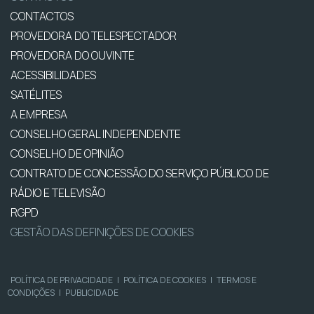
CONTACTOS
PROVEDORA DO TELESPECTADOR
PROVEDORA DO OUVINTE
ACESSIBILIDADES
SATÉLITES
A EMPRESA
CONSELHO GERAL INDEPENDENTE
CONSELHO DE OPINIÃO
CONTRATO DE CONCESSÃO DO SERVIÇO PÚBLICO DE
RÁDIO E TELEVISÃO
RGPD
GESTÃO DAS DEFINIÇÕES DE COOKIES
POLÍTICA DE PRIVACIDADE
|
POLÍTICA DE COOKIES
|
TERMOS E
CONDIÇÕES
|
PUBLICIDADE