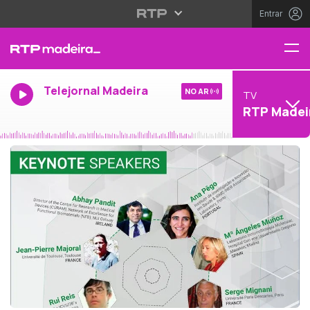
Entrar
Telejornal Madeira
NO AR
TV
RTP Madei