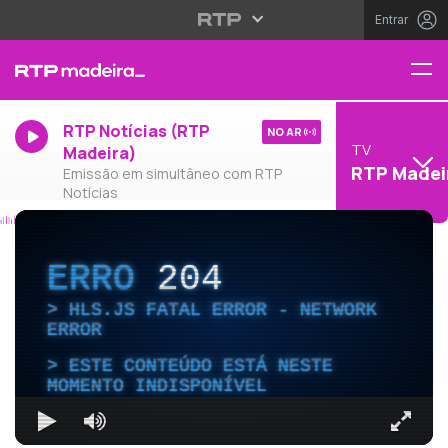
Entrar
RTP Notícias (RTP
NO AR
TV
Madeira)
RTP Madei
Emissão em simultâneo com RTP
Notícias
ERRO
204
HLS.JS FATAL ERROR - NETWORK
ERROR
ESTE CONTEÚDO ESTÁ NESTE
MOMENTO INDISPONÍVEL