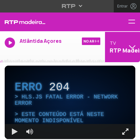
Entrar
Atlântida Açores
NO AR
TV
RTP Madei
ERRO
204
HLS.JS FATAL ERROR - NETWORK
ERROR
ESTE CONTEÚDO ESTÁ NESTE
MOMENTO INDISPONÍVEL