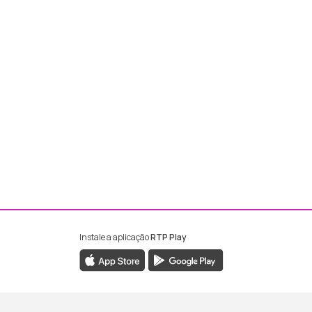
Instale a aplicação
RTP Play
ebook da RTP Madeira
nstagram da RTP Madeira