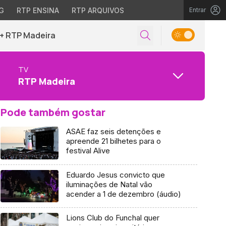
G
RTP ENSINA
RTP ARQUIVOS
Entrar
+ RTP Madeira
TV
RTP Madeira
Pode também gostar
ASAE faz seis detenções e
apreende 21 bilhetes para o
festival Alive
Eduardo Jesus convicto que
iluminações de Natal vão
acender a 1 de dezembro (áudio)
Lions Club do Funchal quer