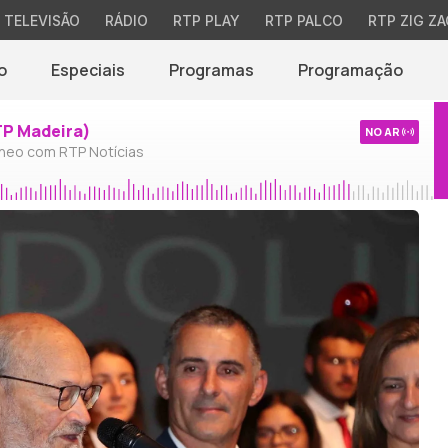
TELEVISÃO
RÁDIO
RTP PLAY
RTP PALCO
RTP ZIG ZA
o
Especiais
Programas
Programação
TP Madeira)
NO AR
neo com RTP Notícias