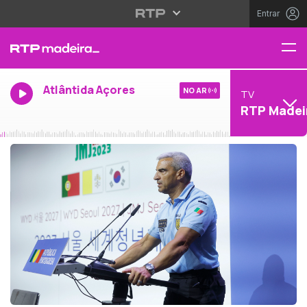
Entrar
Atlântida Açores
NO AR
TV
RTP Madei