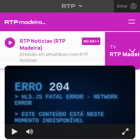
Entrar
RTP Notícias (RTP
NO AR
TV
Madeira)
RTP Madei
Emissão em simultâneo com RTP
Notícias
ERRO
204
HLS.JS FATAL ERROR - NETWORK
ERROR
ESTE CONTEÚDO ESTÁ NESTE
MOMENTO INDISPONÍVEL