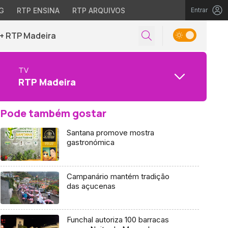
G
RTP ENSINA
RTP ARQUIVOS
Entrar
+ RTP Madeira
TV
RTP Madeira
Pode também gostar
Santana promove mostra
gastronómica
Campanário mantém tradição
das açucenas
Funchal autoriza 100 barracas