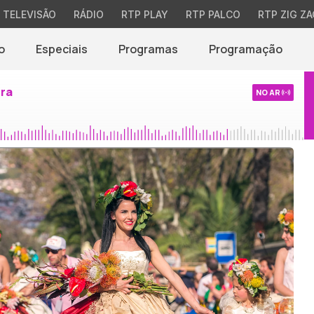
TELEVISÃO
RÁDIO
RTP PLAY
RTP PALCO
RTP ZIG ZA
o
Especiais
Programas
Programação
ira
NO AR