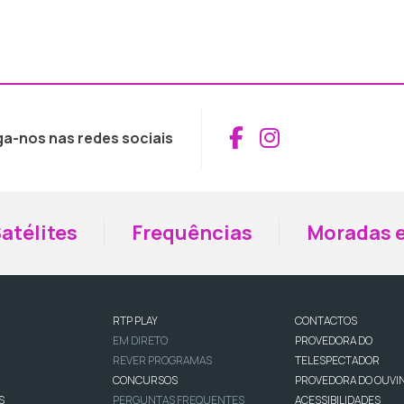
Aceder ao Fac
Aceder ao I
ga-nos nas redes sociais
atélites
Frequências
Moradas e
RTP PLAY
CONTACTOS
EM DIRETO
PROVEDORA DO
REVER PROGRAMAS
TELESPECTADOR
CONCURSOS
PROVEDORA DO OUVI
S
PERGUNTAS FREQUENTES
ACESSIBILIDADES