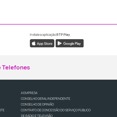
Instale a aplicação
RTP Play
ebook da RTP Madeira
nstagram da RTP Madeira
 Telefones
A EMPRESA
CONSELHO GERAL INDEPENDENTE
CONSELHO DE OPINIÃO
NTE
CONTRATO DE CONCESSÃO DO SERVIÇO PÚBLICO
DE RÁDIO E TELEVISÃO