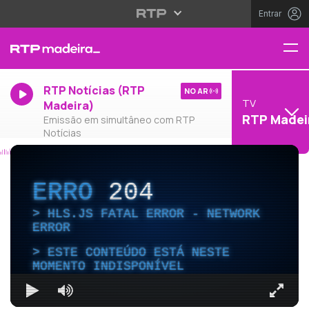
Entrar
RTP Notícias (RTP
NO AR
TV
Madeira)
RTP Madei
Emissão em simultâneo com RTP
Notícias
ERRO
204
HLS.JS FATAL ERROR - NETWORK
ERROR
ESTE CONTEÚDO ESTÁ NESTE
MOMENTO INDISPONÍVEL