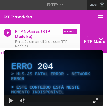
Entrar
RTP Notícias (RTP
NO AR
TV
Madeira)
RTP Madei
Emissão em simultâneo com RTP
Notícias
ERRO
204
HLS.JS FATAL ERROR - NETWORK
ERROR
ESTE CONTEÚDO ESTÁ NESTE
MOMENTO INDISPONÍVEL