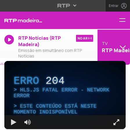
Entrar
RTP Notícias (RTP
NO AR
TV
Madeira)
RTP Madei
Emissão em simultâneo com RTP
Notícias
ERRO
204
HLS.JS FATAL ERROR - NETWORK
ERROR
ESTE CONTEÚDO ESTÁ NESTE
MOMENTO INDISPONÍVEL