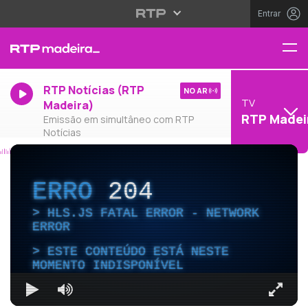
Entrar
RTP Notícias (RTP
NO AR
TV
Madeira)
RTP Madei
Emissão em simultâneo com RTP
Notícias
ERRO
204
HLS.JS FATAL ERROR - NETWORK
ERROR
ESTE CONTEÚDO ESTÁ NESTE
MOMENTO INDISPONÍVEL