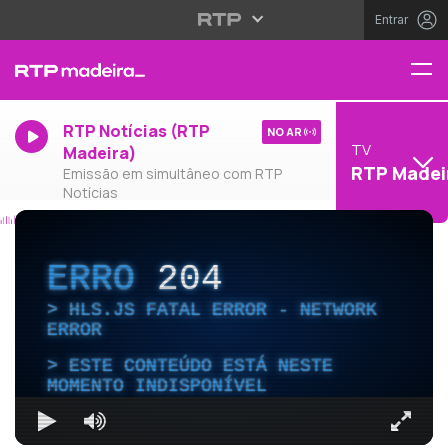
Entrar
RTP Notícias (RTP
NO AR
TV
Madeira)
RTP Madei
Emissão em simultâneo com RTP
Notícias
ERRO
204
HLS.JS FATAL ERROR - NETWORK
ERROR
ESTE CONTEÚDO ESTÁ NESTE
MOMENTO INDISPONÍVEL