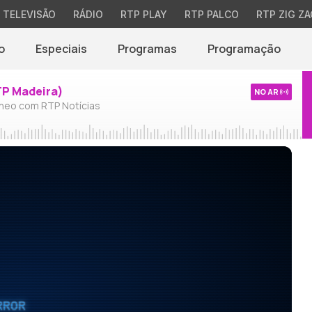
TELEVISÃO
RÁDIO
RTP PLAY
RTP PALCO
RTP ZIG ZA
o
Especiais
Programas
Programação
TP Madeira)
NO AR
neo com RTP Notícias
RROR