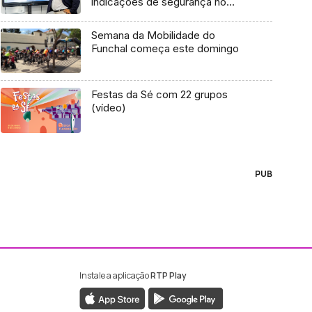
indicações de segurança no
RVM (áudio)
Semana da Mobilidade do
Funchal começa este domingo
Festas da Sé com 22 grupos
(vídeo)
PUB
Instale a aplicação
RTP Play
ebook da RTP Madeira
nstagram da RTP Madeira