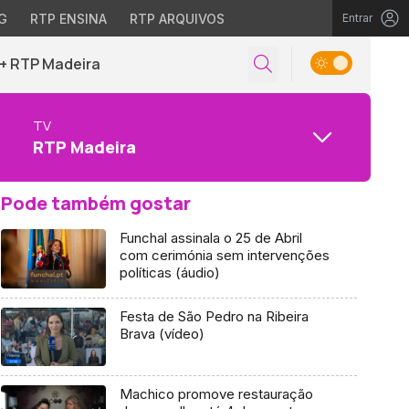
G
RTP ENSINA
RTP ARQUIVOS
Entrar
+ RTP Madeira
TV
RTP Madeira
Pode também gostar
Funchal assinala o 25 de Abril
com cerimónia sem intervenções
políticas (áudio)
Festa de São Pedro na Ribeira
Brava (vídeo)
Machico promove restauração