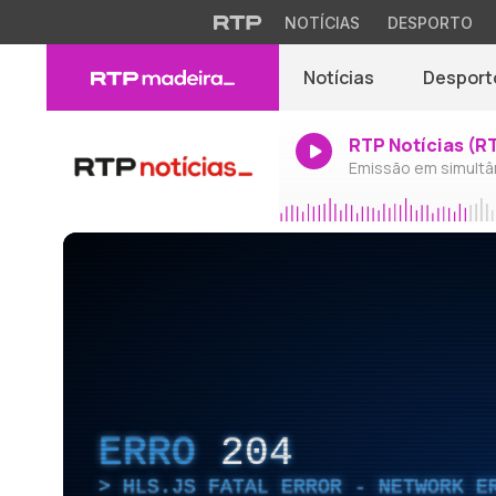
NOTÍCIAS
DESPORTO
Notícias
Desport
RTP Notícias (R
Emissão em simultâ
ERRO
204
HLS.JS FATAL ERROR - NETWORK E