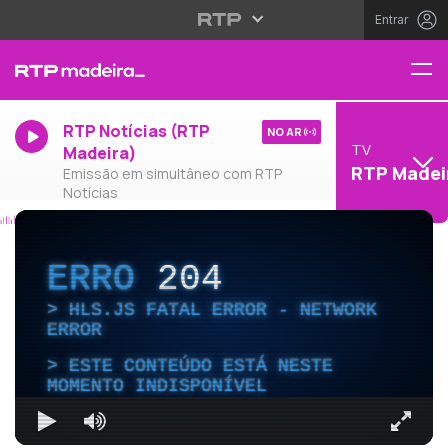
Entrar
RTP Notícias (RTP
NO AR
TV
Madeira)
RTP Madei
Emissão em simultâneo com RTP
Notícias
ERRO
204
HLS.JS FATAL ERROR - NETWORK
ERROR
ESTE CONTEÚDO ESTÁ NESTE
MOMENTO INDISPONÍVEL