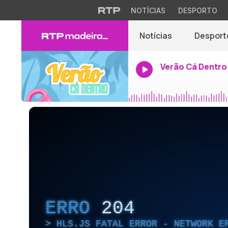
NOTÍCIAS
DESPORTO
Notícias
Desport
Verão Cá Dentro
ERRO
204
HLS.JS FATAL ERROR - NETWORK E