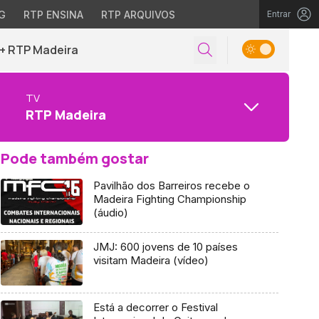
G
RTP ENSINA
RTP ARQUIVOS
Entrar
+ RTP Madeira
TV
RTP Madeira
Pode também gostar
Pavilhão dos Barreiros recebe o
Madeira Fighting Championship
(áudio)
JMJ: 600 jovens de 10 países
visitam Madeira (vídeo)
Está a decorrer o Festival