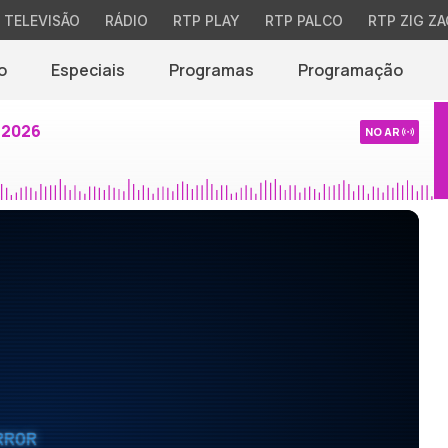
TELEVISÃO
RÁDIO
RTP PLAY
RTP PALCO
RTP ZIG ZA
o
Especiais
Programas
Programação
 2026
NO AR
RROR