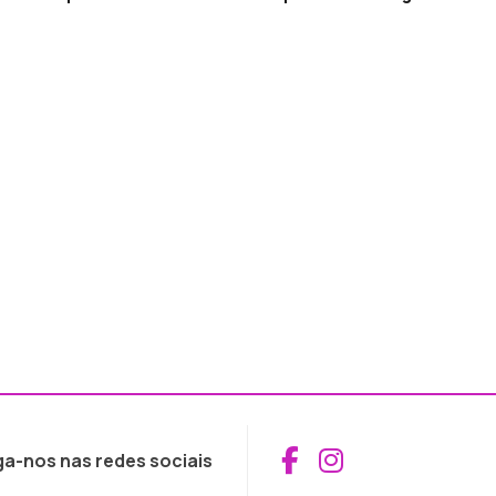
Aceder ao Fac
Aceder ao I
ga-nos nas redes sociais