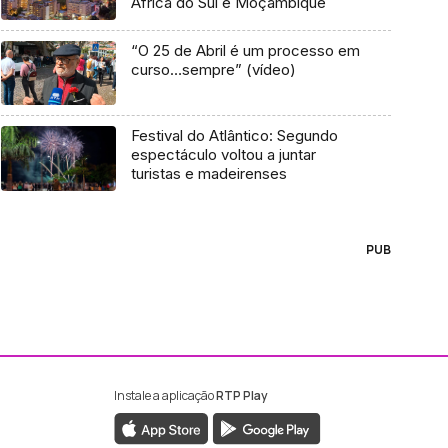
África do Sul e Moçambique
“O 25 de Abril é um processo em
curso…sempre” (vídeo)
Festival do Atlântico: Segundo
espectáculo voltou a juntar
turistas e madeirenses
PUB
Instale a aplicação
RTP Play
ebook da RTP Madeira
nstagram da RTP Madeira