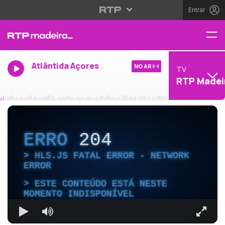
Entrar
Atlântida Açores
NO AR
TV
RTP Madei
ERRO
204
HLS.JS FATAL ERROR - NETWORK
ERROR
ESTE CONTEÚDO ESTÁ NESTE
MOMENTO INDISPONÍVEL