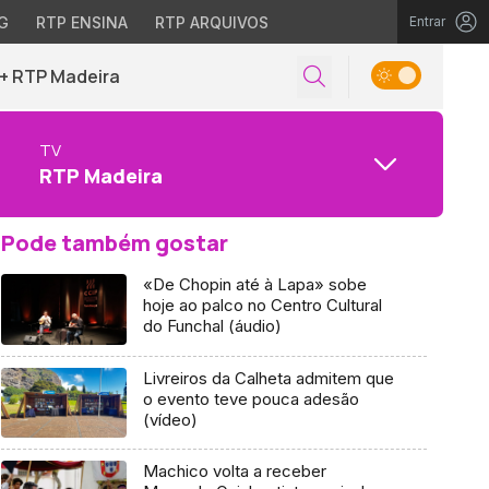
G
RTP ENSINA
RTP ARQUIVOS
Entrar
+ RTP Madeira
TV
RTP Madeira
Pode também gostar
«De Chopin até à Lapa» sobe
hoje ao palco no Centro Cultural
do Funchal (áudio)
Livreiros da Calheta admitem que
o evento teve pouca adesão
(vídeo)
Machico volta a receber