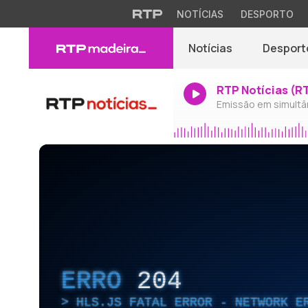
NOTÍCIAS
DESPORTO
Notícias
Desport
RTP Notícias (R
Emissão em simultâ
ERRO
204
HLS.JS FATAL ERROR - NETWORK E