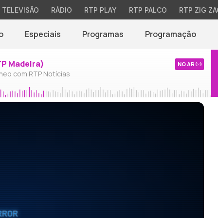
TELEVISÃO
RÁDIO
RTP PLAY
RTP PALCO
RTP ZIG ZA
o
Especiais
Programas
Programação
TP Madeira)
NO AR
neo com RTP Notícias
RROR