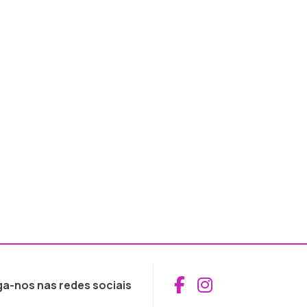
Aceder ao Fac
Aceder ao I
ga-nos nas redes sociais