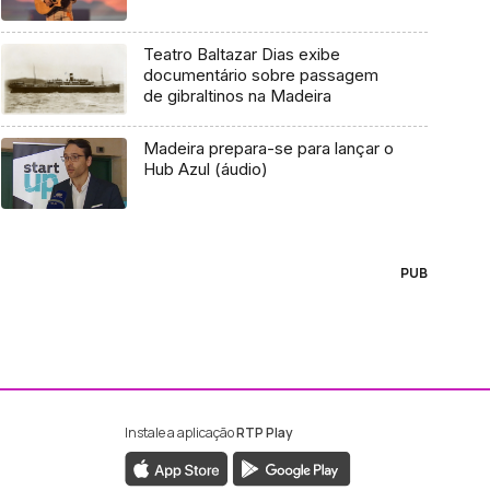
Teatro Baltazar Dias exibe
documentário sobre passagem
de gibraltinos na Madeira
Madeira prepara-se para lançar o
Hub Azul (áudio)
PUB
Instale a aplicação
RTP Play
ebook da RTP Madeira
nstagram da RTP Madeira