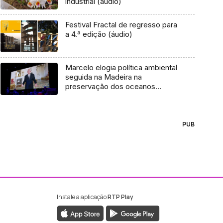
industrial (áudio)
Festival Fractal de regresso para
a 4.ª edição (áudio)
Marcelo elogia política ambiental
seguida na Madeira na
preservação dos oceanos
(áudio)
PUB
Instale a aplicação
RTP Play
ebook da RTP Madeira
nstagram da RTP Madeira