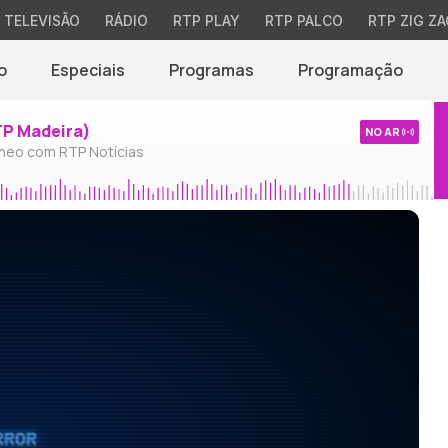
TELEVISÃO
RÁDIO
RTP PLAY
RTP PALCO
RTP ZIG ZA
o
Especiais
Programas
Programação
TP Madeira)
NO AR
neo com RTP Notícias
RROR