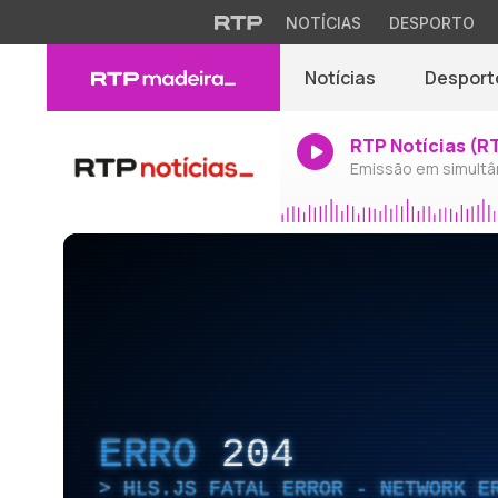
NOTÍCIAS
DESPORTO
Notícias
Desport
RTP Notícias (R
Emissão em simultâ
ERRO
204
HLS.JS FATAL ERROR - NETWORK E