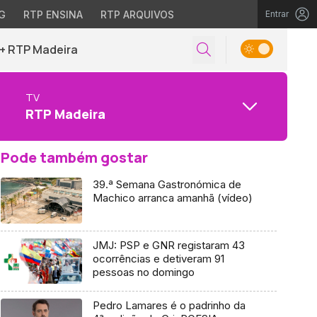
G
RTP ENSINA
RTP ARQUIVOS
Entrar
+ RTP Madeira
TV
RTP Madeira
Pode também gostar
39.ª Semana Gastronómica de
Machico arranca amanhã (vídeo)
JMJ: PSP e GNR registaram 43
ocorrências e detiveram 91
pessoas no domingo
Pedro Lamares é o padrinho da