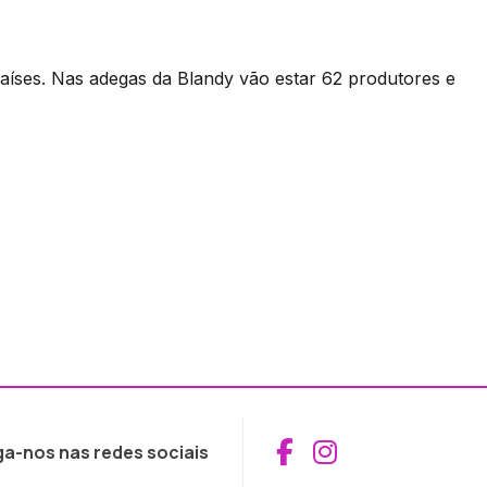
aíses. Nas adegas da Blandy vão estar 62 produtores e
Aceder ao Fac
Aceder ao I
ga-nos nas redes sociais