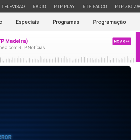
TELEVISÃO
RÁDIO
RTP PLAY
RTP PALCO
RTP ZIG ZA
o
Especiais
Programas
Programação
TP Madeira)
NO AR
neo com RTP Notícias
RROR