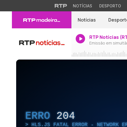
NOTÍCIAS
DESPORTO
Notícias
Desport
RTP Notícias (R
Emissão em simultâ
ERRO
204
HLS.JS FATAL ERROR - NETWORK E