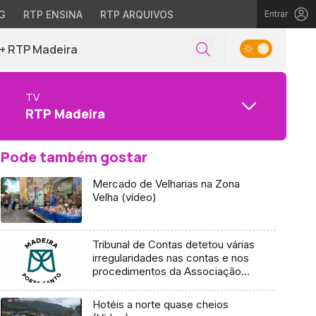
G
RTP ENSINA
RTP ARQUIVOS
Entrar
+ RTP Madeira
TV
RTP Madeira
Pode também gostar
Mercado de Velharias na Zona
Velha (vídeo)
Tribunal de Contas detetou várias
irregularidades nas contas e nos
procedimentos da Associação
de Promoção da Madeira
Hotéis a norte quase cheios