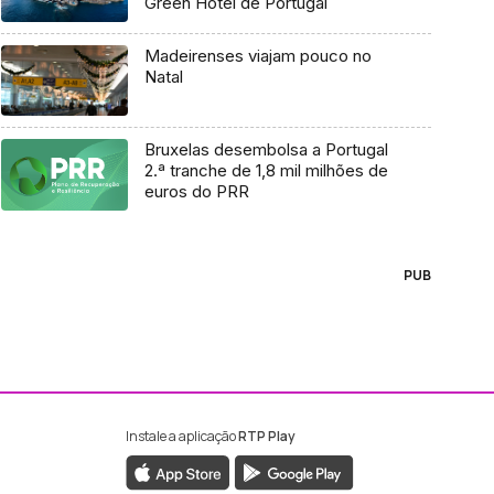
Green Hotel de Portugal
Madeirenses viajam pouco no
Natal
Bruxelas desembolsa a Portugal
2.ª tranche de 1,8 mil milhões de
euros do PRR
PUB
Instale a aplicação
RTP Play
ebook da RTP Madeira
nstagram da RTP Madeira