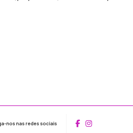
Aceder ao Fac
Aceder ao I
ga-nos nas redes sociais