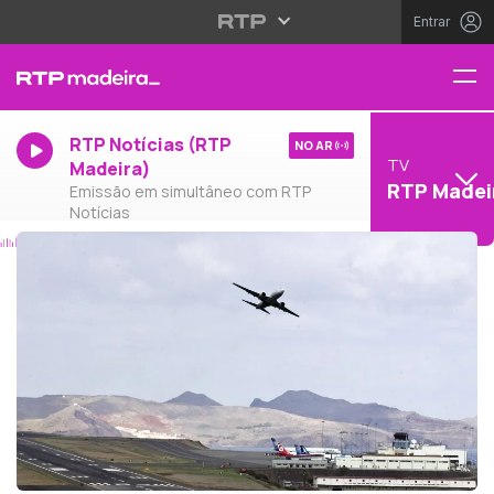
Entrar
RTP Notícias (RTP
NO AR
TV
Madeira)
RTP Madei
Emissão em simultâneo com RTP
Notícias