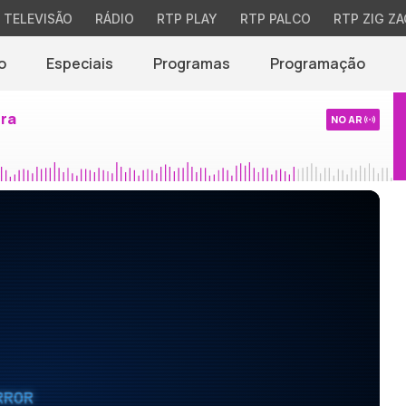
TELEVISÃO
RÁDIO
RTP PLAY
RTP PALCO
RTP ZIG ZA
o
Especiais
Programas
Programação
ira
NO AR
RROR