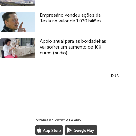
Empresário vendeu ações da
Tesla no valor de 1.020 biliões
Apoio anual para as bordadeiras
vai sofrer um aumento de 100
euros (áudio)
PUB
Instale a aplicação
RTP Play
ebook da RTP Madeira
nstagram da RTP Madeira