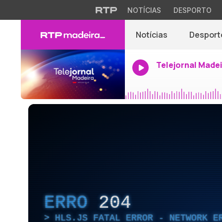
NOTÍCIAS
DESPORTO
Notícias
Desport
Telejornal Made
ERRO
204
HLS.JS FATAL ERROR - NETWORK E