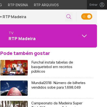
G
RTP ENSINA
RTP ARQUIVOS
Entrar
+ RTP Madeira
TV
RTP Madeira
Pode também gostar
Funchal instala tabelas de
basquetebol em recintos
públicos
Mundial2018: Número de bilhetes
vendidos sobe para 1.698.049
Campeonato da Madeira Super