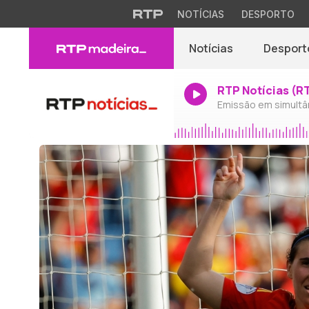
NOTÍCIAS
DESPORTO
Notícias
Desport
RTP Notícias (R
Emissão em simultâ