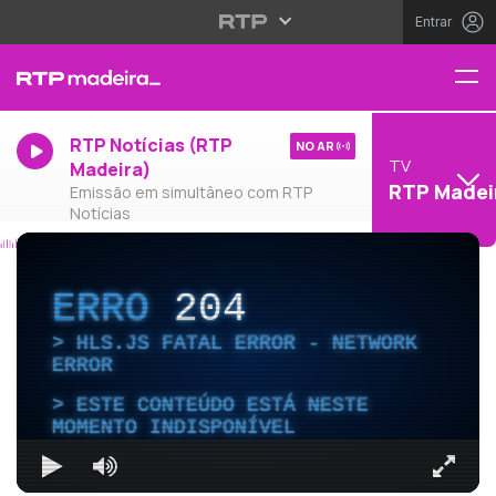
Entrar
RTP Notícias (RTP
NO AR
TV
Madeira)
RTP Madei
Emissão em simultâneo com RTP
Notícias
ERRO
204
HLS.JS FATAL ERROR - NETWORK
ERROR
ESTE CONTEÚDO ESTÁ NESTE
MOMENTO INDISPONÍVEL