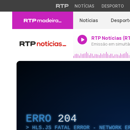
NOTÍCIAS
DESPORTO
Notícias
Desport
RTP Notícias (R
Emissão em simultâ
ERRO
204
HLS.JS FATAL ERROR - NETWORK E