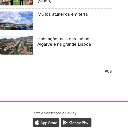
(vídeo)
Muitos atuneiros em terra
Habitação mais cara só no
Algarve e na grande Lisboa
PUB
Instale a aplicação
RTP Play
ebook da RTP Madeira
nstagram da RTP Madeira