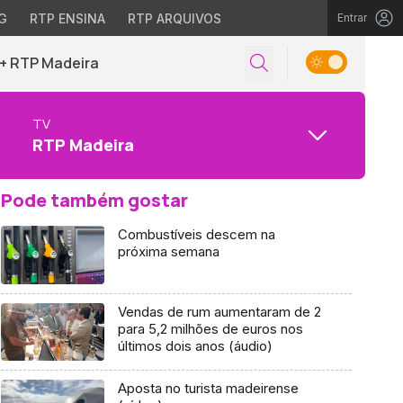
G
RTP ENSINA
RTP ARQUIVOS
Entrar
+ RTP Madeira
TV
RTP Madeira
Pode também gostar
Combustíveis descem na
próxima semana
Vendas de rum aumentaram de 2
para 5,2 milhões de euros nos
últimos dois anos (áudio)
Aposta no turista madeirense