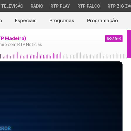
TELEVISÃO
RÁDIO
RTP PLAY
RTP PALCO
RTP ZIG ZA
o
Especiais
Programas
Programação
TP Madeira)
NO AR
neo com RTP Notícias
RROR