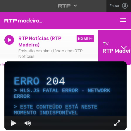
Entrar
RTP Notícias (RTP
NO AR
TV
Madeira)
RTP Madei
Emissão em simultâneo com RTP
Notícias
ERRO
204
HLS.JS FATAL ERROR - NETWORK
ERROR
ESTE CONTEÚDO ESTÁ NESTE
MOMENTO INDISPONÍVEL