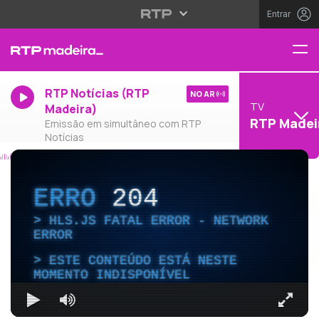
Entrar
RTP Notícias (RTP
NO AR
TV
Madeira)
RTP Madei
Emissão em simultâneo com RTP
Notícias
ERRO
204
HLS.JS FATAL ERROR - NETWORK
ERROR
ESTE CONTEÚDO ESTÁ NESTE
MOMENTO INDISPONÍVEL