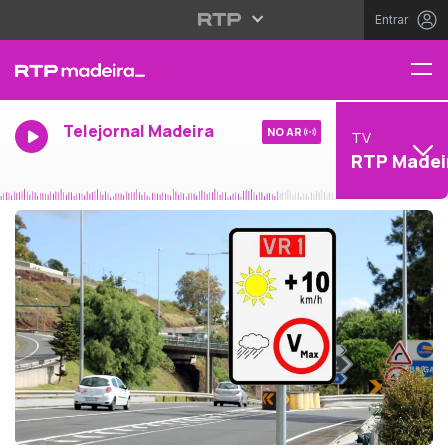
Entrar
Telejornal Madeira
NO AR
TV
RTP Madei