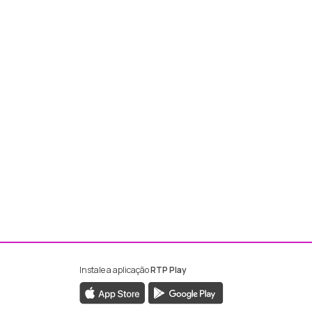
Instale a aplicação
RTP Play
ebook da RTP Madeira
nstagram da RTP Madeira