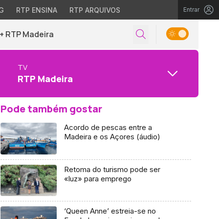
G
RTP ENSINA
RTP ARQUIVOS
Entrar
+ RTP Madeira
TV
RTP Madeira
Pode também gostar
Acordo de pescas entre a
Madeira e os Açores (áudio)
Retoma do turismo pode ser
«luz» para emprego
‘Queen Anne’ estreia-se no