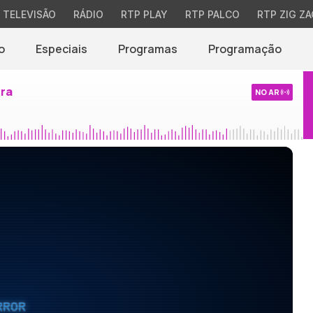
TELEVISÃO
RÁDIO
RTP PLAY
RTP PALCO
RTP ZIG ZA
o
Especiais
Programas
Programação
ira
NO AR
RROR