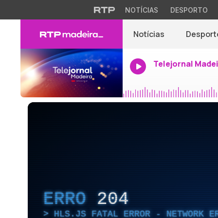
NOTÍCIAS
DESPORTO
Notícias
Desport
Telejornal Made
ERRO
204
HLS.JS FATAL ERROR - NETWORK E